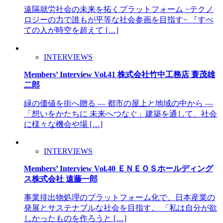
遠隔就労社会の未来を拓くプラットフォーム −テクノ
ロジーの力で誰もが平等な社会参画を目指す− 『すべ
ての人が時空を超えて […]
INTERVIEWS
Members’ Interview Vol.41 株式会社竹中工務店 蓑茂雄
二郎
緑の価値を街へ贈る ― 都市の屋上と地域の中から ―
「想いをかたちに 未来へつなぐ」建築を通して、社会
に様々な機会や場 […]
INTERVIEWS
Members’ Interview Vol.40 ＥＮＥＯＳホールディング
ス株式会社 遠藤一郎
事業排出物処理のプラットフォーム化で、日本産業の
発展とサステナブルな社会を目指す。 「私は自分が欲
しかったものを作ろうと […]