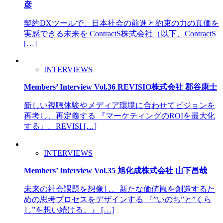
彦
契約DXツールで、日本社会の前進と約束の力の真価を
実感できる未来を ContractS株式会社（以下、ContractS
[…]
INTERVIEWS
Members’ Interview Vol.36 REVISIO株式会社 郡谷康士
新しい視聴体験やメディア環境に合わせてビジョンを
再考し、再定義する 『マーケティングのROIを最大化
する』。REVISI […]
INTERVIEWS
Members’ Interview Vol.35 旭化成株式会社 山下昌哉
未来の社会課題を想像し、新たな価値観を創造するた
めの思考プロセスをデザインする 『”いのち”と”くら
し”を想い続ける。』 […]