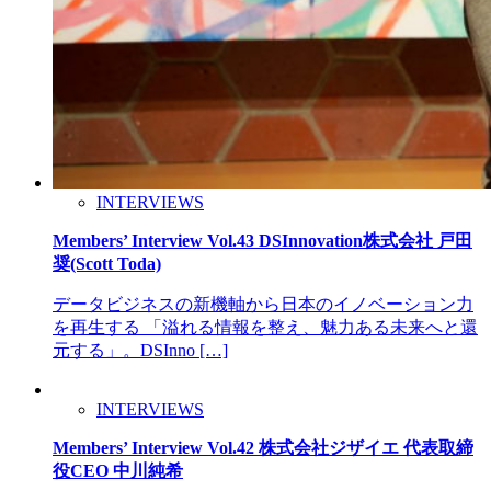
INTERVIEWS
Members’ Interview Vol.43 DSInnovation株式会社 戸田
奨(Scott Toda)
データビジネスの新機軸から日本のイノベーション力
を再生する 「溢れる情報を整え、魅力ある未来へと還
元する」。DSInno […]
INTERVIEWS
Members’ Interview Vol.42 株式会社ジザイエ 代表取締
役CEO 中川純希