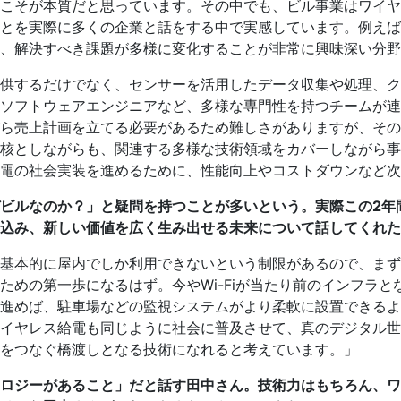
こそが本質だと思っています。その中でも、ビル事業はワイヤ
とを実際に多くの企業と話をする中で実感しています。例えば
、解決すべき課題が多様に変化することが非常に興味深い分野
供するだけでなく、センサーを活用したデータ収集や処理、ク
ソフトウェアエンジニアなど、多様な専門性を持つチームが連
ら売上計画を立てる必要があるため難しさがありますが、その
核としながらも、関連する多様な技術領域をカバーしながら事
電の社会実装を進めるために、性能向上やコストダウンなど次
ビルなのか？」と疑問を持つことが多いという。実際この2年
込み、新しい価値を広く生み出せる未来について話してくれた
基本的に屋内でしか利用できないという制限があるので、まず
ための第一歩になるはず。今やWi-Fiが当たり前のインフラ
進めば、駐車場などの監視システムがより柔軟に設置できるよ
イヤレス給電も同じように社会に普及させて、真のデジタル世
をつなぐ橋渡しとなる技術になれると考えています。」
ロジーがあること」だと話す田中さん。技術力はもちろん、ワ