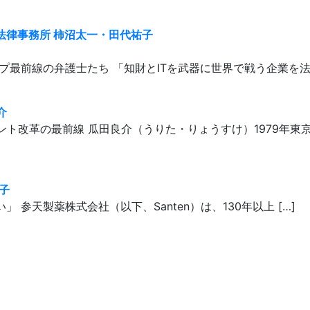
STORIA法律事務所 柿沼太一・田代祐子
最前線の弁護士たち 「知財とITを武器に世界で戦う企業を法律
介
ト改革の最前線 瓜田良介（うりた・りょうすけ）1979年東京都
陽子
」 参天製薬株式会社（以下、Santen）は、130年以上 […]