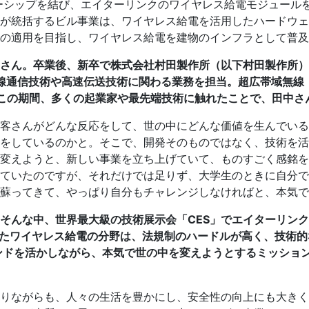
ーシップを結び、エイターリンクのワイヤレス給電モジュールを
が統括するビル事業は、ワイヤレス給電を活用したハードウェ
の適用を目指し、ワイヤレス給電を建物のインフラとして普及
さん。卒業後、新卒で株式会社村田製作所（以下村田製作所）
どの無線通信技術や高速伝送技術に関わる業務を担当。超広帯域無
この期間、多くの起業家や最先端技術に触れたことで、田中さ
客さんがどんな反応をして、世の中にどんな価値を生んでいる
をしているのかと。そこで、開発そのものではなく、技術を活
を変えようと、新しい事業を立ち上げていて、ものすごく感銘
ていたのですが、それだけでは足りず、大学生のときに自分で
蘇ってきて、やっぱり自分もチャレンジしなければと、本気で
そんな中、世界最大級の技術展示会「CES」でエイターリンク
したワイヤレス給電の分野は、法規制のハードルが高く、技術
ンドを活かしながら、本気で世の中を変えようとするミッショ
りながらも、人々の生活を豊かにし、安全性の向上にも大きく