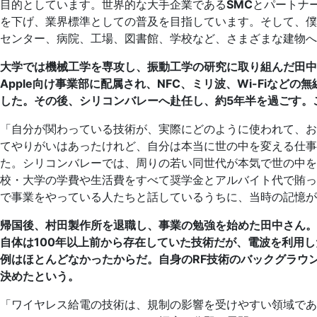
目的としています。世界的な大手企業である
SMC
とパートナ
を下げ、業界標準としての普及を目指しています。そして、僕
センター、病院、工場、図書館、学校など、さまざまな建物へ
大学では機械工学を専攻し、振動工学の研究に取り組んだ田中
Apple向け事業部に配属され、NFC、ミリ波、Wi-Fiな
した。その後、シリコンバレーへ赴任し、約5年半を過ごす。
「自分が関わっている技術が、実際にどのように使われて、お
てやりがいはあったけれど、自分は本当に世の中を変える仕事
た。シリコンバレーでは、周りの若い同世代が本気で世の中
校・大学の学費や生活費をすべて奨学金とアルバイト代で賄っ
で事業をやっている人たちと話しているうちに、当時の記憶が
帰国後、村田製作所を退職し、事業の勉強を始めた田中さん。
自体は100年以上前から存在していた技術だが、電波を利用
例はほとんどなかったからだ。自身のRF技術のバックグラウ
決めたという。
「ワイヤレス給電の技術は、規制の影響を受けやすい領域であ