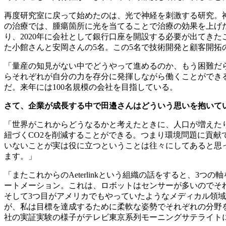
再度研究室に戻って始めたのは、光で神経を刺激する研究。
の治療では、腫瘍箇所に光を当てることで治療の効果を上げた
り、2020年に会社として銀行口座を開設する必要が出てきた
た小館さんと安岡さんの5名。この5名で技術開発と顧客開拓
「量産の知見がない中でどうやって進めるのか、もう困難だ
らそれぞれが自分の力を存分に発揮しながら働くことができ
だ。来年には100名規模の会社を目指している。
さて、企業が成長する中で田邉さんはどういう思いを抱いて
「世界がこれからどうなるかと考えたときに、人口が増えた
紐づくCO2を削減することができる。つまり環境問題に貢
いないことが実は役に立つということは往々にしてあると思
ます。」
「またこれからのAeterlinkという組織の話をすると、3つの
ートメーション。これは、ロボットはセンサーが多いのでそ
そして3つ目がアメリカでもやっていたようなメディカル領
が、私は目標を達成するために柔軟な姿勢でそれぞれの分野を粛々
社の実証実験の様子がテレビ東京系列モーニングサテライト