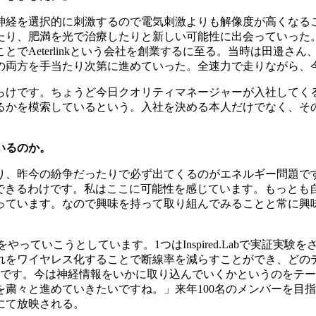
神経を選択的に刺激するので電気刺激よりも解像度が高くなる
り、肥満を光で治療したりと新しい可能性に出会っていった。
ことでAeterlinkという会社を創業するに至る。当時は田邉
の両方を手当たり次第に進めていった。全速力で走りながら、今
らけです。ちょうど今日クオリティマネージャーが入社してく
るかを模索しているという。入社を決める本人だけでなく、そ
いるのか。
り、昨今の紛争だったりで必ず出てくるのがエネルギー問題で
献できるわけです。私はここに可能性を感じています。もっとも
っています。なので興味を持って取り組んでみることと常に興
軸をやっていこうとしています。1つはInspired.Labで実
れをワイヤレス化することで断線率を減らすことができ、どの
域です。今は神経情報をいかに取り込んでいくかというのをテ
と進めていきたいですね。」来年100名のメンバーを目指すAe
にて放映される。