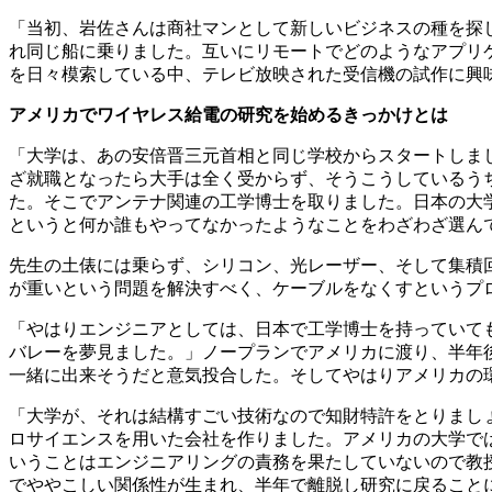
「当初、岩佐さんは商社マンとして新しいビジネスの種を探
れ同じ船に乗りました。互いにリモートでどのようなアプリケ
を日々模索している中、テレビ放映された受信機の試作に興
アメリカでワイヤレス給電の研究を始めるきっかけとは
「大学は、あの安倍晋三元首相と同じ学校からスタートしま
ざ就職となったら大手は全く受からず、そうこうしているう
た。そこでアンテナ関連の工学博士を取りました。日本の大
というと何か誰もやってなかったようなことをわざわざ選ん
先生の土俵には乗らず、シリコン、光レーザー、そして集積
が重いという問題を解決すべく、ケーブルをなくすというプ
「やはりエンジニアとしては、日本で工学博士を持っていて
バレーを夢見ました。」ノープランでアメリカに渡り、半年
一緒に出来そうだと意気投合した。そしてやはりアメリカの
「大学が、それは結構すごい技術なので知財特許をとりまし
ロサイエンスを用いた会社を作りました。アメリカの大学で
いうことはエンジニアリングの責務を果たしていないので教
でややこしい関係性が生まれ、半年で離脱し研究に戻ること