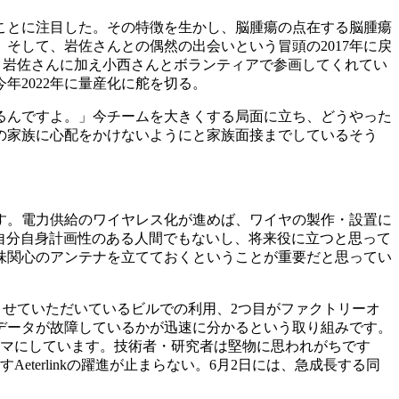
ことに注目した。その特徴を生かし、脳腫瘍の点在する脳腫瘍
そして、岩佐さんとの偶然の出会いという冒頭の2017年に戻
さん、岩佐さんに加え小西さんとボランティアで参画してくれてい
年2022年に量産化に舵を切る。
るんですよ。」今チームを大きくする局面に立ち、どうやった
の家族に心配をかけないようにと家族面接までしているそう
す。電力供給のワイヤレス化が進めば、ワイヤの製作・設置に
自分自身計画性のある人間でもないし、将来役に立つと思って
味関心のアンテナを立てておくということが重要だと思ってい
証実験をさせていただいているビルでの利用、2つ目がファクトリーオ
データが故障しているかが迅速に分かるという取り組みです。
ーマにしています。技術者・研究者は堅物に思われがちです
terlinkの躍進が止まらない。6月2日には、急成長する同