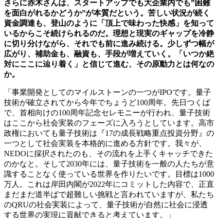
さらに赤木さんは、スタートアップでも大企業内でも”困難
を面白がれるかどうか”が本質だという。苦しい状況が続く
資金調達も、登山のように「頂上で味わった快感」を知って
いるからこそ続けられるのだ。理想と現実のギャップを冷静
に切り分けながら、それでも前に進み続ける。少しずつ幅が
広がり、補助金も、融資も、手段が増えていく。「いつか絶
対にここに辿り着く」と信じて進む、その原動力とは何なの
か。
「事業開発としてのマイルストーンの一つがIPOです。量子
技術が確立されてから今年でちょうど100周年。先日つくば
で、首相向けの100周年記念セレモニーが行われ、量子技術
はここから社会実装のフェーズに入ろうとしています。高市
政権においても量子技術は『17の成長戦略重点投資分野』の
一つとして社会実装を本格的に進める方針です。我々が、
NEDOに採択されたのも、その流れを上手くキャッチできた
のかなと。そして2030年には、量子技術を一般の人たちが意
識することなく使っている世界を作りたいです。目標は1000
万人。これは岸田内閣が2022年にコミットした内容で、正直
まだまだ道半ばで超難しい挑戦と言われていますが、私たち
のQRUの社会実装によって、量子技術が自然に社会に浸透
する世界の実現に貢献できると考えています。」