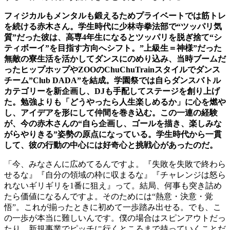
フィジカルもメンタルも鍛えるためプライベートでは筋トレ
を続ける赤木さん。学生時代に少林寺拳法部で“ツッパリ気
質”だった彼は、高専4年生になるとツッパリを脱ぎ捨て“シ
ティボーイ”を目指す方向へシフト。”上級生＝神様”だった
無敵の寮生活を活かしてダンスにのめり込み、当時ブームだ
ったヒップホップやZOOのChuChuTrainスタイルでダンス
チーム”Club DADA”を結成。学園祭では自らダンスバトル
カテゴリーを新企画し、DJも手配してステージを創り上げ
た。勉強よりも「どうやったら人生楽しめるか」に心を燃や
し、アイデアを形にして仲間を巻き込む。この一連の経験
が、今の赤木さんの“自ら企画し、ゴールを描き、楽しみな
がらやりきる”姿勢の原点になっている。学生時代から一貫
して、彼の行動の中心には好奇心と挑戦心があったのだ。
「今、みなさんに広めてるんですよ。『失敗を失敗で終わら
せるな』『自分の領域の枠に収まるな』『チャレンジは怒ら
れないギリギリを1番に狙え』って。結局、何事も突き詰め
たら価値になるんですよ。そのためには“熱意・決意・覚
悟”。これが揃ったときに初めて一歩踏み出せる。でも、こ
の一歩が本当に難しいんです。僕の場合はスピンアウトだっ
たり、新規事業でピッチに行くところまで持っていくことだ