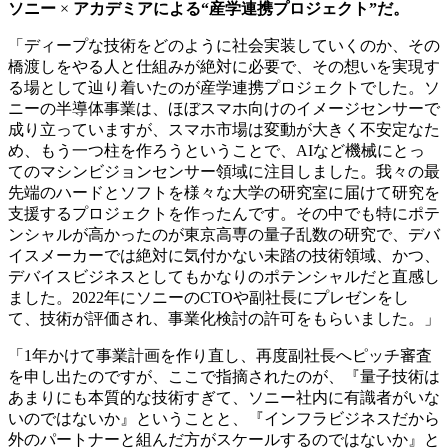
ソニー
×
アカデミアによる“産学連携プロジェクト”だ。
「ディープな技術をどのように社会実装していくのか、その
橋渡しをやる人と仕組みが絶対に必要で、その想いを実現す
る場として辿り着いたのが産学連携プロジェクトでした。ソ
ニーの半導体事業は、ほぼスマホ向けのイメージセンサーで
成り立っていますが、スマホ市場は変動が大きく不安定なた
め、もう一つ柱を作ろうということで、AIなど機械にとっ
てのマシンビジョンセンサー領域に注目しました。我々の最
先端のハードとソフトを様々な大学の研究室に届けて研究を
支援するプロジェクトを作ったんです。その中でも特にポテ
ンシャルが高かったのが東京高専の量子乱数の研究で、デバ
イスメーカーでは絶対に気付かない未踏の技術領域、かつ、
デバイスビジネスとしてもかなりのポテンシャルだと直感し
ました。2022年にソニーのCTOや副社長にプレゼンをし
て、技術が評価され、事業化検討の許可をもらいました。」
「1年かけて事業計画を作り直し、再度副社長へピッチ審査
を申し出たのですが、ここで指摘されたのが、『量子技術は
あまりにも本質的な技術すぎて、ソニー社内に有識者がいな
いのではないか』ということと、『インフラビジネスだから
外のパートナーと組んだ方がスケールするのではないか』と