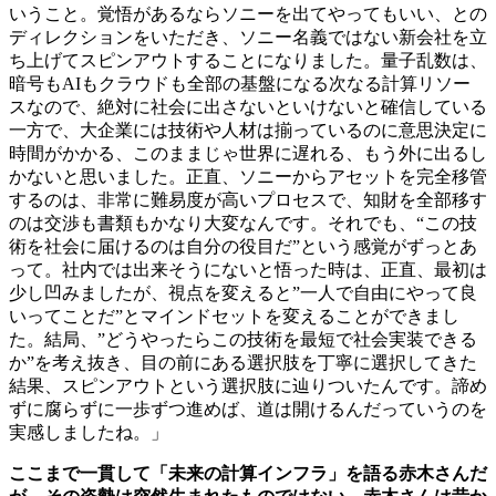
いうこと。覚悟があるならソニーを出てやってもいい、との
ディレクションをいただき、ソニー名義ではない新会社を立
ち上げてスピンアウトすることになりました。量子乱数は、
暗号もAIもクラウドも全部の基盤になる次なる計算リソー
スなので、絶対に社会に出さないといけないと確信している
一方で、大企業には技術や人材は揃っているのに意思決定に
時間がかかる、このままじゃ世界に遅れる、もう外に出るし
かないと思いました。正直、ソニーからアセットを完全移管
するのは、非常に難易度が高いプロセスで、知財を全部移す
のは交渉も書類もかなり大変なんです。それでも、“この技
術を社会に届けるのは自分の役目だ”という感覚がずっとあ
って。社内では出来そうにないと悟った時は、正直、最初は
少し凹みましたが、視点を変えると”一人で自由にやって良
いってことだ”とマインドセットを変えることができまし
た。結局、”どうやったらこの技術を最短で社会実装できる
か”を考え抜き、目の前にある選択肢を丁寧に選択してきた
結果、スピンアウトという選択肢に辿りついたんです。諦め
ずに腐らずに一歩ずつ進めば、道は開けるんだっていうのを
実感しましたね。」
ここまで一貫して「未来の計算インフラ」を語る赤木さんだ