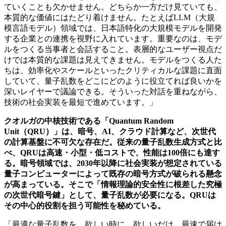
ていくことも欠かせません。どちらか一方だけ見ていても、
本質的な価値にはたどり着けません。たとえばLLM（大規
模言語モデル）領域では、日本語特化の大規模モデルを開発
する企業との連携を視野に入れています。重要なのは、モデ
ルをつくる当事者と会話すること。表層的なユーザー視点だ
けでは本質的な課題は見えてきません。モデルをつくる人た
ちは、効率化やスケールといったクリティカルな課題に直面
していて、量子乱数をどこにどのように役立てれば良いかを
深いレイヤーで議論できる。そういった対話を重ねながら、
技術の社会実装を最短で進めています。」
クオルガ
の中核技術である「Quantum Random
Unit（QRU）」は、暗号、AI、クラウド計算など、次世代
の計算基盤に不可欠な存在だ。従来の量子乱数生成方式と比
べ、QRUは高速・小型・低コストで、性能は100倍にも達す
る。暗号領域では、2030年以降に社会実装が想定されている
量子コンピューターによって既存の暗号方式が破られる懸念
が高まっている。そこで「情報理論的安全性に根差した究極
の次世代暗号鍵」として、量子乱数が必要になる。QRUは
その中心的役割を担う可能性を秘めている。
「最適な量子乱数を、欲しい時に、欲しいだけ、最速で届け