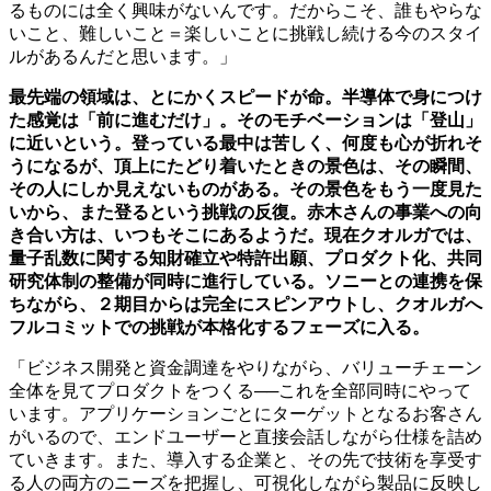
るものには全く興味がないんです。だからこそ、誰もやらな
いこと、難しいこと＝楽しいことに挑戦し続ける今のスタイ
ルがあるんだと思います。」
最先端の領域は、とにかくスピードが命。半導体で身につけ
た感覚は「前に進むだけ」。そのモチベーションは「登山」
に近いという。登っている最中は苦しく、何度も心が折れそ
うになるが、頂上にたどり着いたときの景色は、その瞬間、
その人にしか見えないものがある。その景色をもう一度見た
いから、また登るという挑戦の反復。赤木さんの事業への向
き合い方は、いつもそこにあるようだ。現在クオルガでは、
量子乱数に関する知財確立や特許出願、プロダクト化、共同
研究体制の整備が同時に進行している。ソニーとの連携を保
ちながら、２期目からは完全にスピンアウトし、クオルガへ
フルコミットでの挑戦が本格化するフェーズに入る。
「ビジネス開発と資金調達をやりながら、バリューチェーン
全体を見てプロダクトをつくる──これを全部同時にやって
います。アプリケーションごとにターゲットとなるお客さん
がいるので、エンドユーザーと直接会話しながら仕様を詰め
ていきます。また、導入する企業と、その先で技術を享受す
る人の両方のニーズを把握し、可視化しながら製品に反映し