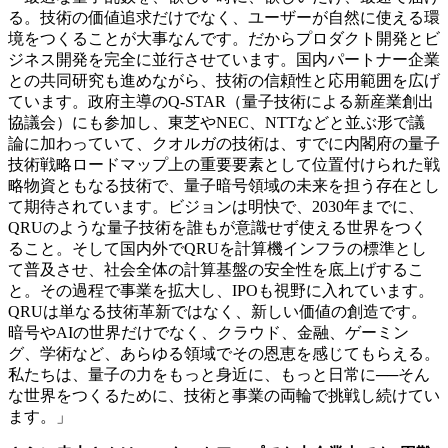
る。技術の価値追求だけでなく、ユーザーが自然に使える環
境をつくることが大事なんです。だからプロダクト開発とビ
ジネス開発を完全に並行させています。国内パートナー企業
との共同研究も進めながら、技術の信頼性と応用範囲を広げ
ています。政府主導のQ-STAR（量子技術による新産業創出
協議会）にも参加し、東芝やNEC、NTTなどと並ぶ形で議
論に加わっていて、クオルガの技術は、すでに内閣府の量子
技術戦略ロードマップ上の重要要素として位置付けられた戦
略物資ともなる技術で、量子暗号領域の未来を担う存在とし
て期待されています。ビジョンは明快で、2030年までに、
QRUのような量子技術を誰もが意識せず使える世界をつく
ること。そして国内外でQRUを計算機インフラの標準とし
て普及させ、社会全体の計算基盤の安全性を底上げするこ
と。その過程で事業を拡大し、IPOも視野に入れています。
QRUは単なる技術革新ではなく、新しい価値の創造です。
暗号やAIの世界だけでなく、クラウド、金融、ゲーミン
グ、学術など、あらゆる領域でその恩恵を感じてもらえる。
私たちは、量子の力をもっと身近に、もっと日常に──そん
な世界をつくるために、技術と事業の両輪で挑戦し続けてい
ます。」