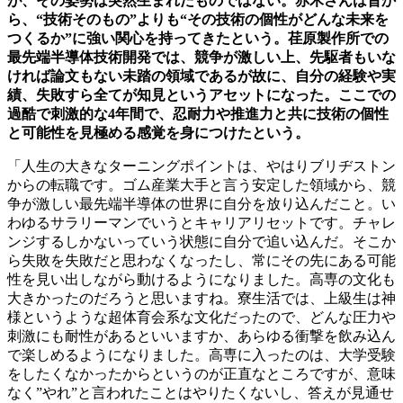
が、その姿勢は突然生まれたものではない。赤木さんは昔か
ら、“技術そのもの”よりも“その技術の個性がどんな未来を
つくるか”に強い関心を持ってきたという。荏原製作所での
最先端半導体技術開発では、競争が激しい上、先駆者もいな
ければ論文もない未踏の領域であるが故に、自分の経験や実
績、失敗すら全てが知見というアセットになった。ここでの
過酷で刺激的な4年間で、忍耐力や推進力と共に技術の個性
と可能性を見極める感覚を身につけたという。
「人生の大きなターニングポイントは、やはりブリヂストン
からの転職です。ゴム産業大手と言う安定した領域から、競
争が激しい最先端半導体の世界に自分を放り込んだこと。い
わゆるサラリーマンでいうとキャリアリセットです。チャレ
ンジするしかないっていう状態に自分で追い込んだ。そこか
ら失敗を失敗だと思わなくなったし、常にその先にある可能
性を見い出しながら動けるようになりました。高専の文化も
大きかったのだろうと思いますね。寮生活では、上級生は神
様というような超体育会系な文化だったので、どんな圧力や
刺激にも耐性があるといいますか、あらゆる衝撃を飲み込ん
で楽しめるようになりました。高専に入ったのは、大学受験
をしたくなかったからというのが正直なところですが、意味
なく”やれ”と言われたことはやりたくないし、答えが見通せ