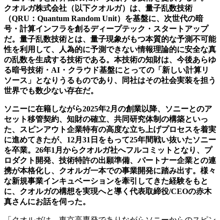
クオルガ株式会社（以下クオルガ）は、量子乱数技術
（QRU：Quantum Random Unit）を基盤に、次世代の暗
号・計算インフラを創るディープテック・スタートアップ
だ。量子乱数技術とは、量子現象がもつ本質的な予測不可能
性を利用して、人為的に予測できない情報理論的に安全な真
の乱数を生成する技術である。本技術の知財は、今後あらゆ
る暗号技術・AI・クラウド基盤にとっての「新しい計算リ
ソース」となりうるものであり、同社はその社会実装を担う
世界でも数少ない存在だ。
ソニーに在籍しながら2025年2月の創業以降、ソニーとのア
セット移管契約、知財の確立、共同研究体制の構築といっ
た、スピンアウト企業特有の高度な立ち上げプロセスを着実
に進めてきたが、12月31日をもって25年間戦い抜いたソニー
を卒業。26年1月からクオルガ社へフルコミットとなり、プ
ロダクト開発、技術特許の出願準備、パートナー企業との連
携が本格化し、クオルガ一本での事業開発に踏み出す。様々
な新規事業インキュベーションを牽引してきた経験をもと
に、クオルガの構想を実現へと導く代表取締役/CEOの赤木
真さんにお話を伺った。
「クオルガは、東京高専発でありながらソニーからのスピン