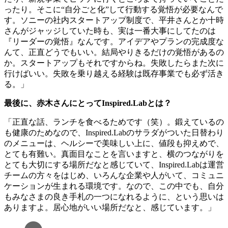
ったり。そこに“自分ごと化”して行動する覚悟が必要なんで
す。ソニーの社内スタートアップ制度で、平井さんとか十時
さんがジャッジしていた時も、実は一番大事にしてたのは
『リーダーの覚悟』なんです。アイデアやプランの完成度な
んて、正直どうでもいい。結局やりきるだけの覚悟があるの
か。スタートアップもそれですからね。失敗したらまた次に
行けばいい。失敗を乗り越える経験は既存事業でも必ず活き
る。」
最後に、赤木さんにとってInspired.Labとは？
「正直な話、ランチを食べるためです（笑）。鍛えているの
も健康のためなので、Inspired.Labのサラダがついた日替わり
のメニューは、ヘルシーで美味しい上に、値段も抑えめで、
とても有難い。真面目なことを言いますと、横のつながりを
とても大切にする場所だなと感じていて、Inspired.Labは運営
チームの方々をはじめ、いろんな企業や人がいて、コミュニ
ケーションが生まれる環境です。なので、この中でも、自分
もみなさまの良き手札の一つになれるように、という思いは
ありますよ。居心地がいい場所だなと、感じています。」