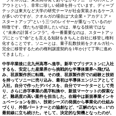
アウトという、非常に珍しい経緯を持っています。ディープ
テックは東大など大学の研究テーマが社会実装されるケース
が多いのですが、クオルガの場合は“大企業 × アカデミア ×
スタートアップ”という三つのレイヤーが重なっているのが
特徴です。僕たちが提供したいのは、単なる技術ではな
く“未来の計算インフラ”。今一番重要なのは、スタートアッ
プにとって“命”とも言える知財をきちんと自社に移管し権利
化することです。ソニーとは、量子乱数技術をクオルガ社へ
完全に移管するための権利譲渡契約を1年かけて丁寧に進め
てきました。」
中学卒業後に北九州高専へ進学。新卒でブリヂストンに入社
するも、安定した産業界から挑戦的な半導体業界へ飛び込
み、荏原製作所に転職。その後、荏原製作所での
経験と技術
を持ってソニーに売り込み、最初は半導体エンジニアとして
入社。自分で作ったデバイスを、自分でマーケターとして売
り、さらに赤字事業の黒字転換や、新規マーケットの探索な
ど、難易度の高い案件を担当した。在籍中は新規事業インキ
ュベーションを担い、技術シーズの発掘から事業化の仕組み
づくり、外部パートナーとの協創など、“正解のない0→1”の
最前線に立ち続けた。そして
、
決定的な契機となったのが、